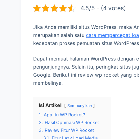
4.5/5 - (4 votes)
Jika Anda memiliki situs WordPress, maka A
merupakan salah satu
cara mempercepat loa
kecepatan proses pemuatan situs WordPre
Dapat memuat halaman WordPress dengan cep
pengunjungnya. Selain itu, peringkat situs j
Google. Berikut ini review wp rocket yang
membelinya.
Isi Artikel
Sembunyikan
1.
Apa Itu WP Rocket?
2.
Hasil Optimasi WP Rocket
3.
Review Fitur WP Rocket
3.1.
Fitur Lazy Load Media