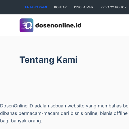
S
TENTANG KAMI
KONTAK
DISCLAIMER
PRIVACY POLICY
k
i
p
t
o
c
Tentang Kami
o
n
t
e
n
t
DosenOnline.ID adalah sebuah website yang membahas berbag
dibahas bermacam-macam dari bisnis online, bisnis offlin
bagi banyak orang.