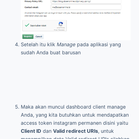
Setelah itu klik
Manage
pada aplikasi yang
sudah Anda buat barusan
Maka akan muncul dashboard client manage
Anda, yang kita butuhkan untuk mendapatkan
access token instagram permanen disini yaitu
Client ID
dan
Valid redirect URIs
, untuk
menampilkan data Valid redirect URIs silahkan
masuk pada menu / tab
Security
dan
pastikan
Disable implicit OAuth
nya jangan
dicentang seperti gambar dibawah ini :