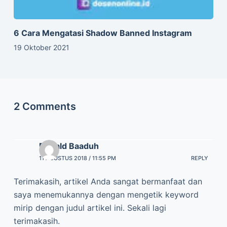
11 AGUSTUS 2018 / 11:55 PM
REPLY
Terimakasih, artikel Anda sangat bermanfaat dan
saya menemukannya dengan mengetik keyword
mirip dengan judul artikel ini. Sekali lagi
terimakasih.
DosenOnline
12 AGUSTUS 2018 / 3:26 PM
REPLY
Iya gan sama sama, semoga bermanfaat 🙂
Leave a Reply
Alamat email Anda tidak akan dipublikasikan.
Ruas yang wajib
ditandai
*
Name
*