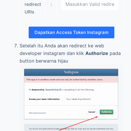
Terakhir, Anda akan melihat Access Token dari
website redirect pada address bar browser
Anda, contohnya pada gambar dibawah ini
https://dosenonline.id/#access_token=
56034
36354.xxxxxxx.xxxxxxxxxxxxxxxxxx