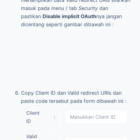
Copy Client ID dan Valid redirect URIs dan
paste code tersebut pada form dibawah ini :
Client
:
ID
Valid
:
redirect
URIs
Setelah itu Anda akan redirect ke web
developer instagram dan klik
Authorize
pada
button berwarna hijau