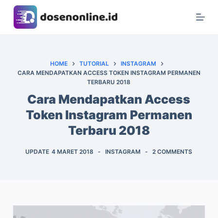
S
k
i
p
t
HOME
TUTORIAL
INSTAGRAM
CARA MENDAPATKAN ACCESS TOKEN INSTAGRAM PERMANEN
o
TERBARU 2018
c
Cara Mendapatkan Access
o
n
Token Instagram Permanen
t
Terbaru 2018
e
n
UPDATE
4 MARET 2018
INSTAGRAM
2 COMMENTS
t