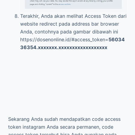
Sekarang Anda sudah mendapatkan code access
token instagram Anda secara permanen, code
access token tersebut bisa Anda gunakan pada
aplikasi atau web yang akan Anda hubungan pada
instagram.
Kesimpulan
Setelah menjalankan tutorial diatas perlu kita garis
bawahi bahwa cara untuk mendapatkan access
token
instagram
yang kita perlukan hanyalah
Client
ID
dan
Valid redirect URIs
, setelah mendapatkan
code tersebut kita pastekan pada form diatas dan