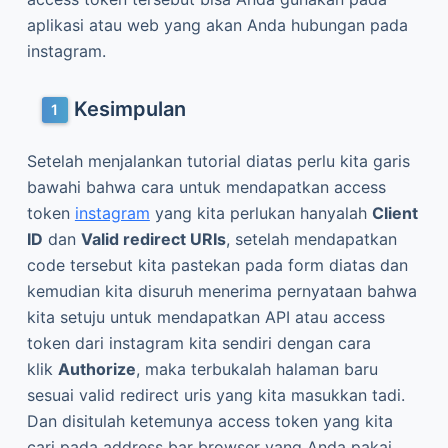
kemudian kita disuruh menerima pernyataan bahwa
kita setuju untuk mendapatkan API atau access
token dari instagram kita sendiri dengan cara
klik
Authorize
, maka terbukalah halaman baru
sesuai valid redirect uris yang kita masukkan tadi.
Dan disitulah ketemunya access token yang kita
cari pada address bar browser yang Anda pakai.
Access Token instagram ini bersifat
PERMANEN,
jadi tidak bisa expired seperti halnya
pada token facebook. Perlu kita ketahui bahwa kita
tidak seenaknya juga menggunakan access token
instagram ini, karena juga terdapat syarat dan
ketentuan untuk menggunakannya, jika kalian
melanggarnya bisa saja API instagram Anda bisa ke
banned.
Cara Mendapatkan Access Token