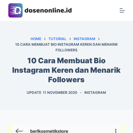
S
k
i
p
t
HOME
TUTORIAL
INSTAGRAM
10 CARA MEMBUAT BIO INSTAGRAM KEREN DAN MENARIK
o
FOLLOWERS
c
10 Cara Membuat Bio
o
n
Instagram Keren dan Menarik
t
Followers
e
n
UPDATE
11 NOVEMBER 2020
INSTAGRAM
t