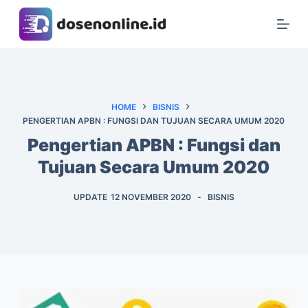
S
k
i
p
t
o
HOME
BISNIS
PENGERTIAN APBN : FUNGSI DAN TUJUAN SECARA UMUM 2020
c
o
Pengertian APBN : Fungsi dan
n
Tujuan Secara Umum 2020
t
e
UPDATE
12 NOVEMBER 2020
BISNIS
n
t