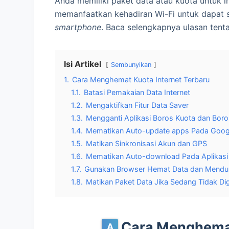
Anda memiliki paket data atau kuota untuk in
memanfaatkan kehadiran Wi-Fi untuk dapat s
smartphone
. Baca selengkapnya ulasan ten
Isi Artikel
Sembunyikan
1.
Cara Menghemat Kuota Internet Terbaru
1.1.
Batasi Pemakaian Data Internet
1.2.
Mengaktifkan Fitur Data Saver
1.3.
Mengganti Aplikasi Boros Kuota dan Bor
1.4.
Mematikan Auto-update apps Pada Googl
1.5.
Matikan Sinkronisasi Akun dan GPS
1.6.
Mematikan ­Auto-download Pada Aplikas
1.7.
Gunakan Browser Hemat Data dan Menduk
1.8.
Matikan Paket Data Jika Sedang Tidak D
Cara Menghemat