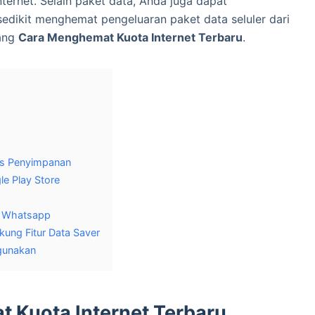
ternet. Selain paket data, Anda juga dapat
edikit menghemat pengeluaran paket data seluler dari
tang
Cara Menghemat Kuota Internet Terbaru
.
os Penyimpanan
e Play Store
i Whatsapp
ung Fitur Data Saver
igunakan
 Kuota Internet Terbaru