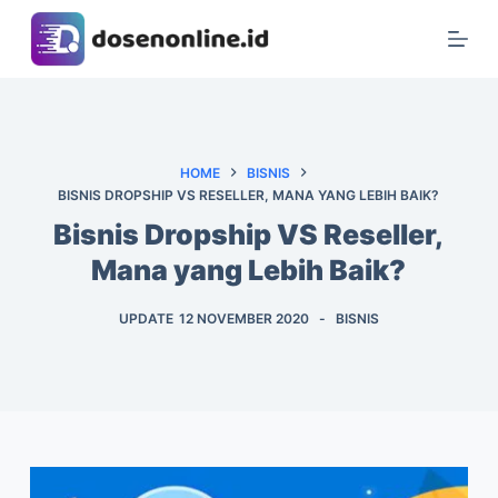
S
k
i
p
t
o
HOME
BISNIS
BISNIS DROPSHIP VS RESELLER, MANA YANG LEBIH BAIK?
c
o
Bisnis Dropship VS Reseller,
n
Mana yang Lebih Baik?
t
e
UPDATE
12 NOVEMBER 2020
BISNIS
n
t