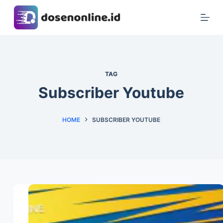
S
k
i
p
t
TAG
o
Subscriber Youtube
c
o
n
HOME
SUBSCRIBER YOUTUBE
t
e
n
t